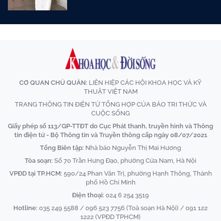
CƠ QUAN CHỦ QUẢN:
LIÊN HIỆP CÁC HỘI KHOA HỌC VÀ KỸ
THUẬT VIỆT NAM
TRANG THÔNG TIN ĐIỆN TỬ TỔNG HỢP CỦA BÁO TRI THỨC VÀ
CUỘC SỐNG
Giấy phép số 113/GP-TTĐT do Cục Phát thanh, truyền hình và Thông
tin điện tử - Bộ Thông tin và Truyền thông cấp ngày 08/07/2021
Tổng Biên tập:
Nhà báo Nguyễn Thị Mai Hương
Tòa soạn:
Số 70 Trần Hưng Đạo, phường Cửa Nam, Hà Nội
VPĐD tại TP.HCM:
590/24 Phan Văn Trị, phường Hạnh Thông, Thành
phố Hồ Chí Minh
Điện thoại:
024 6 254 3519
Hotline:
035 249 5588 / 096 523 7756 (Toà soạn Hà Nội) / 091 122
1222 (VPĐD TPHCM)