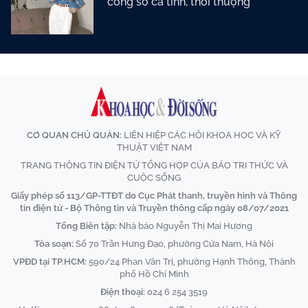
công sở cá tính, thời thượng
CƠ QUAN CHỦ QUẢN:
LIÊN HIỆP CÁC HỘI KHOA HỌC VÀ KỸ
THUẬT VIỆT NAM
TRANG THÔNG TIN ĐIỆN TỬ TỔNG HỢP CỦA BÁO TRI THỨC VÀ
CUỘC SỐNG
Giấy phép số 113/GP-TTĐT do Cục Phát thanh, truyền hình và Thông
tin điện tử - Bộ Thông tin và Truyền thông cấp ngày 08/07/2021
Tổng Biên tập:
Nhà báo Nguyễn Thị Mai Hương
Tòa soạn:
Số 70 Trần Hưng Đạo, phường Cửa Nam, Hà Nội
VPĐD tại TP.HCM:
590/24 Phan Văn Trị, phường Hạnh Thông, Thành
phố Hồ Chí Minh
Điện thoại:
024 6 254 3519