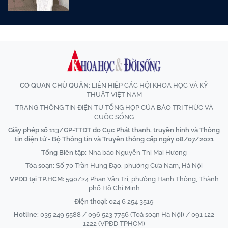
CƠ QUAN CHỦ QUẢN:
LIÊN HIỆP CÁC HỘI KHOA HỌC VÀ KỸ
THUẬT VIỆT NAM
TRANG THÔNG TIN ĐIỆN TỬ TỔNG HỢP CỦA BÁO TRI THỨC VÀ
CUỘC SỐNG
Giấy phép số 113/GP-TTĐT do Cục Phát thanh, truyền hình và Thông
tin điện tử - Bộ Thông tin và Truyền thông cấp ngày 08/07/2021
Tổng Biên tập:
Nhà báo Nguyễn Thị Mai Hương
Tòa soạn:
Số 70 Trần Hưng Đạo, phường Cửa Nam, Hà Nội
VPĐD tại TP.HCM:
590/24 Phan Văn Trị, phường Hạnh Thông, Thành
phố Hồ Chí Minh
Điện thoại:
024 6 254 3519
Hotline:
035 249 5588 / 096 523 7756 (Toà soạn Hà Nội) / 091 122
1222 (VPĐD TPHCM)