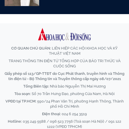
CƠ QUAN CHỦ QUẢN:
LIÊN HIỆP CÁC HỘI KHOA HỌC VÀ KỸ
THUẬT VIỆT NAM
TRANG THÔNG TIN ĐIỆN TỬ TỔNG HỢP CỦA BÁO TRI THỨC VÀ
CUỘC SỐNG
Giấy phép số 113/GP-TTĐT do Cục Phát thanh, truyền hình và Thông
tin điện tử - Bộ Thông tin và Truyền thông cấp ngày 08/07/2021
Tổng Biên tập:
Nhà báo Nguyễn Thị Mai Hương
Tòa soạn:
Số 70 Trần Hưng Đạo, phường Cửa Nam, Hà Nội
VPĐD tại TP.HCM:
590/24 Phan Văn Trị, phường Hạnh Thông, Thành
phố Hồ Chí Minh
Điện thoại:
024 6 254 3519
Hotline:
035 249 5588 / 096 523 7756 (Toà soạn Hà Nội) / 091 122
1222 (VPĐD TPHCM)