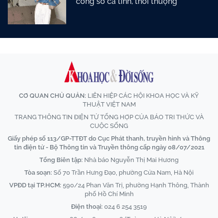
công sở cá tính, thời thượng
CƠ QUAN CHỦ QUẢN:
LIÊN HIỆP CÁC HỘI KHOA HỌC VÀ KỸ
THUẬT VIỆT NAM
TRANG THÔNG TIN ĐIỆN TỬ TỔNG HỢP CỦA BÁO TRI THỨC VÀ
CUỘC SỐNG
Giấy phép số 113/GP-TTĐT do Cục Phát thanh, truyền hình và Thông
tin điện tử - Bộ Thông tin và Truyền thông cấp ngày 08/07/2021
Tổng Biên tập:
Nhà báo Nguyễn Thị Mai Hương
Tòa soạn:
Số 70 Trần Hưng Đạo, phường Cửa Nam, Hà Nội
VPĐD tại TP.HCM:
590/24 Phan Văn Trị, phường Hạnh Thông, Thành
phố Hồ Chí Minh
Điện thoại:
024 6 254 3519