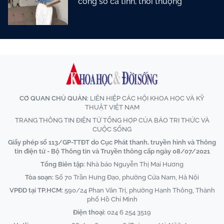
công sở cá tính, thời thượng
CƠ QUAN CHỦ QUẢN:
LIÊN HIỆP CÁC HỘI KHOA HỌC VÀ KỸ
THUẬT VIỆT NAM
TRANG THÔNG TIN ĐIỆN TỬ TỔNG HỢP CỦA BÁO TRI THỨC VÀ
CUỘC SỐNG
Giấy phép số 113/GP-TTĐT do Cục Phát thanh, truyền hình và Thông
tin điện tử - Bộ Thông tin và Truyền thông cấp ngày 08/07/2021
Tổng Biên tập:
Nhà báo Nguyễn Thị Mai Hương
Tòa soạn:
Số 70 Trần Hưng Đạo, phường Cửa Nam, Hà Nội
VPĐD tại TP.HCM:
590/24 Phan Văn Trị, phường Hạnh Thông, Thành
phố Hồ Chí Minh
Điện thoại:
024 6 254 3519