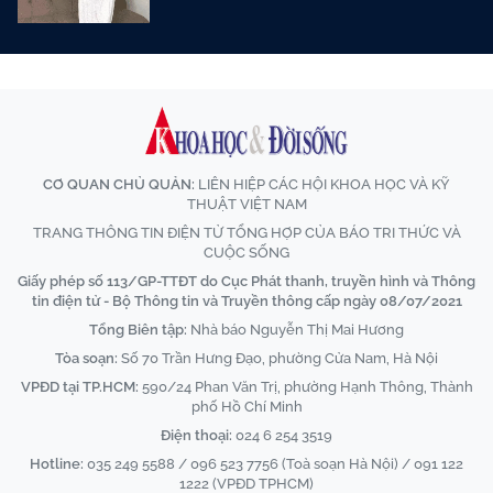
CƠ QUAN CHỦ QUẢN:
LIÊN HIỆP CÁC HỘI KHOA HỌC VÀ KỸ
THUẬT VIỆT NAM
TRANG THÔNG TIN ĐIỆN TỬ TỔNG HỢP CỦA BÁO TRI THỨC VÀ
CUỘC SỐNG
Giấy phép số 113/GP-TTĐT do Cục Phát thanh, truyền hình và Thông
tin điện tử - Bộ Thông tin và Truyền thông cấp ngày 08/07/2021
Tổng Biên tập:
Nhà báo Nguyễn Thị Mai Hương
Tòa soạn:
Số 70 Trần Hưng Đạo, phường Cửa Nam, Hà Nội
VPĐD tại TP.HCM:
590/24 Phan Văn Trị, phường Hạnh Thông, Thành
phố Hồ Chí Minh
Điện thoại:
024 6 254 3519
Hotline:
035 249 5588 / 096 523 7756 (Toà soạn Hà Nội) / 091 122
1222 (VPĐD TPHCM)