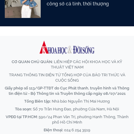
công sở cá tính, thời thượng
CƠ QUAN CHỦ QUẢN:
LIÊN HIỆP CÁC HỘI KHOA HỌC VÀ KỸ
THUẬT VIỆT NAM
TRANG THÔNG TIN ĐIỆN TỬ TỔNG HỢP CỦA BÁO TRI THỨC VÀ
CUỘC SỐNG
Giấy phép số 113/GP-TTĐT do Cục Phát thanh, truyền hình và Thông
tin điện tử - Bộ Thông tin và Truyền thông cấp ngày 08/07/2021
Tổng Biên tập:
Nhà báo Nguyễn Thị Mai Hương
Tòa soạn:
Số 70 Trần Hưng Đạo, phường Cửa Nam, Hà Nội
VPĐD tại TP.HCM:
590/24 Phan Văn Trị, phường Hạnh Thông, Thành
phố Hồ Chí Minh
Điện thoại:
024 6 254 3519