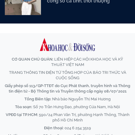
công sở cá tính, thời thượng
CƠ QUAN CHỦ QUẢN:
LIÊN HIỆP CÁC HỘI KHOA HỌC VÀ KỸ
THUẬT VIỆT NAM
TRANG THÔNG TIN ĐIỆN TỬ TỔNG HỢP CỦA BÁO TRI THỨC VÀ
CUỘC SỐNG
Giấy phép số 113/GP-TTĐT do Cục Phát thanh, truyền hình và Thông
tin điện tử - Bộ Thông tin và Truyền thông cấp ngày 08/07/2021
Tổng Biên tập:
Nhà báo Nguyễn Thị Mai Hương
Tòa soạn:
Số 70 Trần Hưng Đạo, phường Cửa Nam, Hà Nội
VPĐD tại TP.HCM:
590/24 Phan Văn Trị, phường Hạnh Thông, Thành
phố Hồ Chí Minh
Điện thoại:
024 6 254 3519