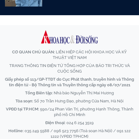
CƠ QUAN CHỦ QUẢN:
LIÊN HIỆP CÁC HỘI KHOA HỌC VÀ KỸ
THUẬT VIỆT NAM
TRANG THÔNG TIN ĐIỆN TỬ TỔNG HỢP CỦA BÁO TRI THỨC VÀ
CUỘC SỐNG
Giấy phép số 113/GP-TTĐT do Cục Phát thanh, truyền hình và Thông
tin điện tử - Bộ Thông tin và Truyền thông cấp ngày 08/07/2021
Tổng Biên tập:
Nhà báo Nguyễn Thị Mai Hương
Tòa soạn:
Số 70 Trần Hưng Đạo, phường Cửa Nam, Hà Nội
VPĐD tại TP.HCM:
590/24 Phan Văn Trị, phường Hạnh Thông, Thành
phố Hồ Chí Minh
Điện thoại:
024 6 254 3519
Hotline:
035 249 5588 / 096 523 7756 (Toà soạn Hà Nội) / 091 122
1222 (VPĐD TPHCM)