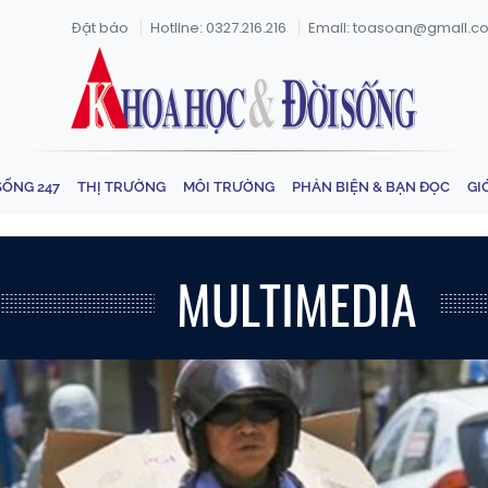
Đặt báo
Hotline: 0327.216.216
Email: toasoan@gmail.c
SỐNG 247
THỊ TRƯỜNG
MÔI TRƯỜNG
PHẢN BIỆN & BẠN ĐỌC
GI
MULTIMEDIA