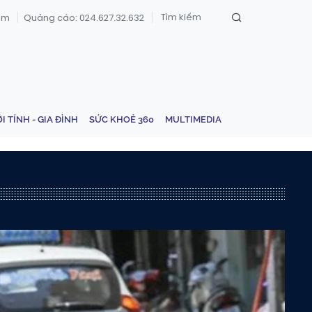
om
Quảng cáo: 024.627.32.632
ỚI TÍNH - GIA ĐÌNH
SỨC KHOẺ 360
MULTIMEDIA