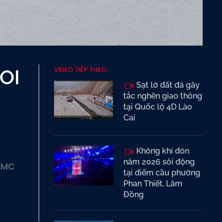
VIDEO TIẾP THEO
OI
Sạt lở đất đá gây
tắc nghẽn giao thông
tại Quốc lộ 4D Lào
Cai
Không khí đón
năm 2026 sôi động
HCMC
tại điểm cầu phường
Phan Thiết, Lâm
Đồng