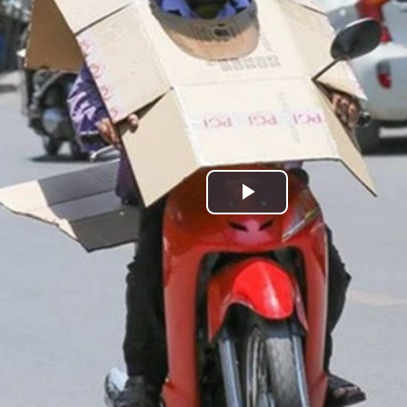
Play
Video