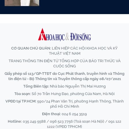
CƠ QUAN CHỦ QUẢN:
LIÊN HIỆP CÁC HỘI KHOA HỌC VÀ KỸ
THUẬT VIỆT NAM
TRANG THÔNG TIN ĐIỆN TỬ TỔNG HỢP CỦA BÁO TRI THỨC VÀ
CUỘC SỐNG
Giấy phép số 113/GP-TTĐT do Cục Phát thanh, truyền hình và Thông
tin điện tử - Bộ Thông tin và Truyền thông cấp ngày 08/07/2021
Tổng Biên tập:
Nhà báo Nguyễn Thị Mai Hương
Tòa soạn:
Số 70 Trần Hưng Đạo, phường Cửa Nam, Hà Nội
VPĐD tại TP.HCM:
590/24 Phan Văn Trị, phường Hạnh Thông, Thành
phố Hồ Chí Minh
Điện thoại:
024 6 254 3519
Hotline:
035 249 5588 / 096 523 7756 (Toà soạn Hà Nội) / 091 122
1222 (VPĐD TPHCM)