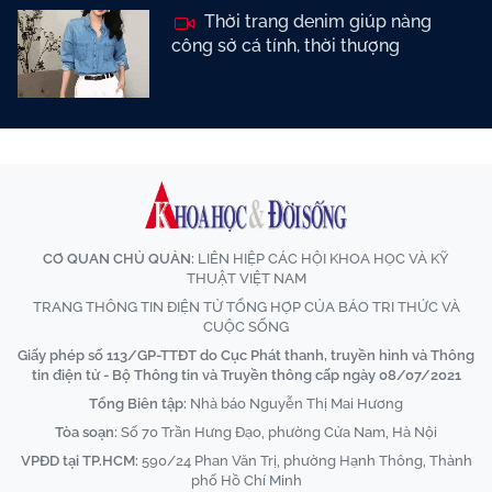
Thời trang denim giúp nàng
công sở cá tính, thời thượng
CƠ QUAN CHỦ QUẢN:
LIÊN HIỆP CÁC HỘI KHOA HỌC VÀ KỸ
THUẬT VIỆT NAM
TRANG THÔNG TIN ĐIỆN TỬ TỔNG HỢP CỦA BÁO TRI THỨC VÀ
CUỘC SỐNG
Giấy phép số 113/GP-TTĐT do Cục Phát thanh, truyền hình và Thông
tin điện tử - Bộ Thông tin và Truyền thông cấp ngày 08/07/2021
Tổng Biên tập:
Nhà báo Nguyễn Thị Mai Hương
Tòa soạn:
Số 70 Trần Hưng Đạo, phường Cửa Nam, Hà Nội
VPĐD tại TP.HCM:
590/24 Phan Văn Trị, phường Hạnh Thông, Thành
phố Hồ Chí Minh