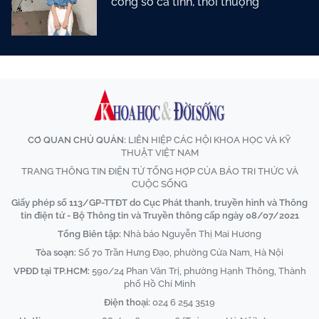
công sở cá tính, thời thượng
CƠ QUAN CHỦ QUẢN:
LIÊN HIỆP CÁC HỘI KHOA HỌC VÀ KỸ
THUẬT VIỆT NAM
TRANG THÔNG TIN ĐIỆN TỬ TỔNG HỢP CỦA BÁO TRI THỨC VÀ
CUỘC SỐNG
Giấy phép số 113/GP-TTĐT do Cục Phát thanh, truyền hình và Thông
tin điện tử - Bộ Thông tin và Truyền thông cấp ngày 08/07/2021
Tổng Biên tập:
Nhà báo Nguyễn Thị Mai Hương
Tòa soạn:
Số 70 Trần Hưng Đạo, phường Cửa Nam, Hà Nội
VPĐD tại TP.HCM:
590/24 Phan Văn Trị, phường Hạnh Thông, Thành
phố Hồ Chí Minh
Điện thoại:
024 6 254 3519