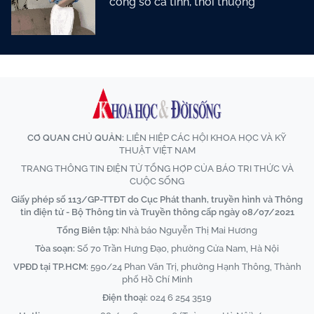
công sở cá tính, thời thượng
CƠ QUAN CHỦ QUẢN:
LIÊN HIỆP CÁC HỘI KHOA HỌC VÀ KỸ
THUẬT VIỆT NAM
TRANG THÔNG TIN ĐIỆN TỬ TỔNG HỢP CỦA BÁO TRI THỨC VÀ
CUỘC SỐNG
Giấy phép số 113/GP-TTĐT do Cục Phát thanh, truyền hình và Thông
tin điện tử - Bộ Thông tin và Truyền thông cấp ngày 08/07/2021
Tổng Biên tập:
Nhà báo Nguyễn Thị Mai Hương
Tòa soạn:
Số 70 Trần Hưng Đạo, phường Cửa Nam, Hà Nội
VPĐD tại TP.HCM:
590/24 Phan Văn Trị, phường Hạnh Thông, Thành
phố Hồ Chí Minh
Điện thoại:
024 6 254 3519