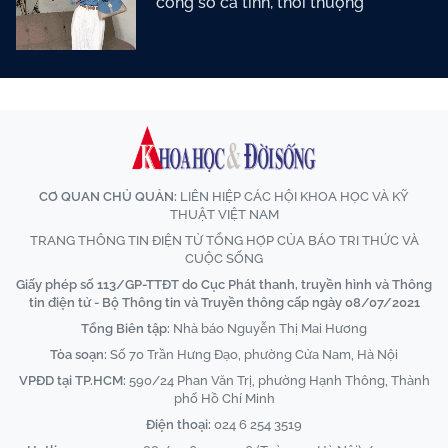
công sở cá tính, thời thượng
CƠ QUAN CHỦ QUẢN:
LIÊN HIỆP CÁC HỘI KHOA HỌC VÀ KỸ
THUẬT VIỆT NAM
TRANG THÔNG TIN ĐIỆN TỬ TỔNG HỢP CỦA BÁO TRI THỨC VÀ
CUỘC SỐNG
Giấy phép số 113/GP-TTĐT do Cục Phát thanh, truyền hình và Thông
tin điện tử - Bộ Thông tin và Truyền thông cấp ngày 08/07/2021
Tổng Biên tập:
Nhà báo Nguyễn Thị Mai Hương
Tòa soạn:
Số 70 Trần Hưng Đạo, phường Cửa Nam, Hà Nội
VPĐD tại TP.HCM:
590/24 Phan Văn Trị, phường Hạnh Thông, Thành
phố Hồ Chí Minh
Điện thoại:
024 6 254 3519