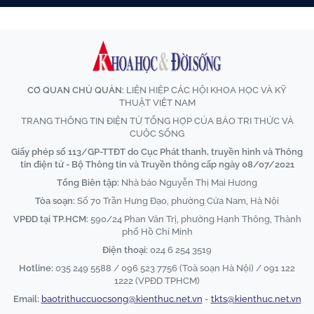
CƠ QUAN CHỦ QUẢN:
LIÊN HIỆP CÁC HỘI KHOA HỌC VÀ KỸ
THUẬT VIỆT NAM
TRANG THÔNG TIN ĐIỆN TỬ TỔNG HỢP CỦA BÁO TRI THỨC VÀ
CUỘC SỐNG
Giấy phép số 113/GP-TTĐT do Cục Phát thanh, truyền hình và Thông
tin điện tử - Bộ Thông tin và Truyền thông cấp ngày 08/07/2021
Tổng Biên tập:
Nhà báo Nguyễn Thị Mai Hương
Tòa soạn:
Số 70 Trần Hưng Đạo, phường Cửa Nam, Hà Nội
VPĐD tại TP.HCM:
590/24 Phan Văn Trị, phường Hạnh Thông, Thành
phố Hồ Chí Minh
Điện thoại:
024 6 254 3519
Hotline:
035 249 5588 / 096 523 7756 (Toà soạn Hà Nội) / 091 122
1222 (VPĐD TPHCM)
Email:
baotrithuccuocsong@kienthuc.net.vn
-
tkts@kienthuc.net.vn