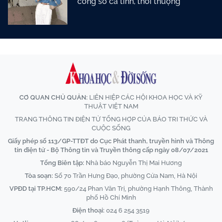
công sở cá tính, thời thượng
CƠ QUAN CHỦ QUẢN:
LIÊN HIỆP CÁC HỘI KHOA HỌC VÀ KỸ
THUẬT VIỆT NAM
TRANG THÔNG TIN ĐIỆN TỬ TỔNG HỢP CỦA BÁO TRI THỨC VÀ
CUỘC SỐNG
Giấy phép số 113/GP-TTĐT do Cục Phát thanh, truyền hình và Thông
tin điện tử - Bộ Thông tin và Truyền thông cấp ngày 08/07/2021
Tổng Biên tập:
Nhà báo Nguyễn Thị Mai Hương
Tòa soạn:
Số 70 Trần Hưng Đạo, phường Cửa Nam, Hà Nội
VPĐD tại TP.HCM:
590/24 Phan Văn Trị, phường Hạnh Thông, Thành
phố Hồ Chí Minh
Điện thoại:
024 6 254 3519