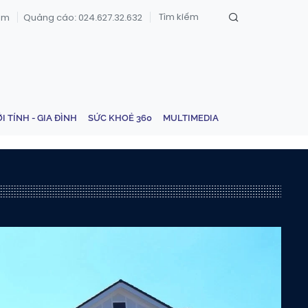
om
Quảng cáo: 024.627.32.632
ỚI TÍNH - GIA ĐÌNH
SỨC KHOẺ 360
MULTIMEDIA