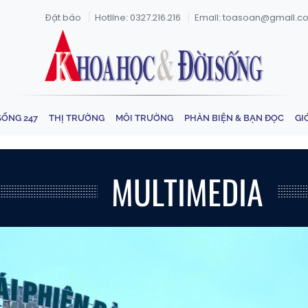
Đặt báo
Hotline: 0327.216.216
Email: toasoan@gmail.c
SỐNG 247
THỊ TRƯỜNG
MÔI TRƯỜNG
PHẢN BIỆN & BẠN ĐỌC
GI
MULTIMEDIA