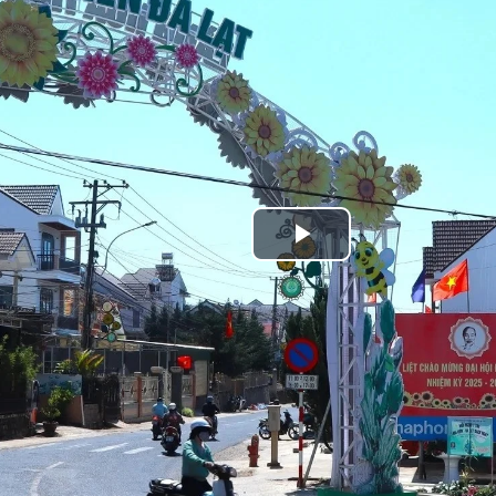
Play
Video