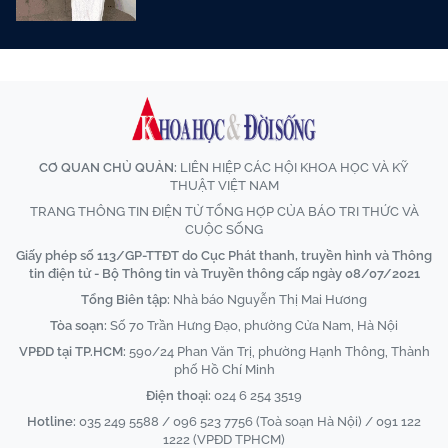
CƠ QUAN CHỦ QUẢN:
LIÊN HIỆP CÁC HỘI KHOA HỌC VÀ KỸ
THUẬT VIỆT NAM
TRANG THÔNG TIN ĐIỆN TỬ TỔNG HỢP CỦA BÁO TRI THỨC VÀ
CUỘC SỐNG
Giấy phép số 113/GP-TTĐT do Cục Phát thanh, truyền hình và Thông
tin điện tử - Bộ Thông tin và Truyền thông cấp ngày 08/07/2021
Tổng Biên tập:
Nhà báo Nguyễn Thị Mai Hương
Tòa soạn:
Số 70 Trần Hưng Đạo, phường Cửa Nam, Hà Nội
VPĐD tại TP.HCM:
590/24 Phan Văn Trị, phường Hạnh Thông, Thành
phố Hồ Chí Minh
Điện thoại:
024 6 254 3519
Hotline:
035 249 5588 / 096 523 7756 (Toà soạn Hà Nội) / 091 122
1222 (VPĐD TPHCM)