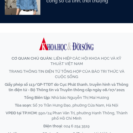
công sở cá tính, thời thượng
CƠ QUAN CHỦ QUẢN:
LIÊN HIỆP CÁC HỘI KHOA HỌC VÀ KỸ
THUẬT VIỆT NAM
TRANG THÔNG TIN ĐIỆN TỬ TỔNG HỢP CỦA BÁO TRI THỨC VÀ
CUỘC SỐNG
Giấy phép số 113/GP-TTĐT do Cục Phát thanh, truyền hình và Thông
tin điện tử - Bộ Thông tin và Truyền thông cấp ngày 08/07/2021
Tổng Biên tập:
Nhà báo Nguyễn Thị Mai Hương
Tòa soạn:
Số 70 Trần Hưng Đạo, phường Cửa Nam, Hà Nội
VPĐD tại TP.HCM:
590/24 Phan Văn Trị, phường Hạnh Thông, Thành
phố Hồ Chí Minh
Điện thoại:
024 6 254 3519