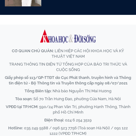
CƠ QUAN CHỦ QUẢN:
LIÊN HIỆP CÁC HỘI KHOA HỌC VÀ KỸ
THUẬT VIỆT NAM
TRANG THÔNG TIN ĐIỆN TỬ TỔNG HỢP CỦA BÁO TRI THỨC VÀ
CUỘC SỐNG
Giấy phép số 113/GP-TTĐT do Cục Phát thanh, truyền hình và Thông
tin điện tử - Bộ Thông tin và Truyền thông cấp ngày 08/07/2021
Tổng Biên tập:
Nhà báo Nguyễn Thị Mai Hương
Tòa soạn:
Số 70 Trần Hưng Đạo, phường Cửa Nam, Hà Nội
VPĐD tại TP.HCM:
590/24 Phan Văn Trị, phường Hạnh Thông, Thành
phố Hồ Chí Minh
Điện thoại:
024 6 254 3519
Hotline:
035 249 5588 / 096 523 7756 (Toà soạn Hà Nội) / 091 122
1222 (VPĐD TPHCM)