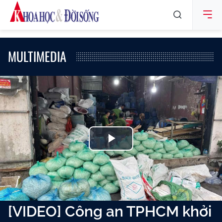
MULTIMEDIA
Play
Video
[VIDEO] Công an TPHCM khởi