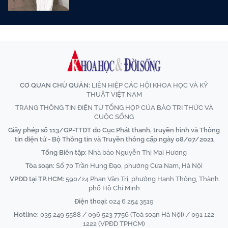
CƠ QUAN CHỦ QUẢN:
LIÊN HIỆP CÁC HỘI KHOA HỌC VÀ KỸ
THUẬT VIỆT NAM
TRANG THÔNG TIN ĐIỆN TỬ TỔNG HỢP CỦA BÁO TRI THỨC VÀ
CUỘC SỐNG
Giấy phép số 113/GP-TTĐT do Cục Phát thanh, truyền hình và Thông
tin điện tử - Bộ Thông tin và Truyền thông cấp ngày 08/07/2021
Tổng Biên tập:
Nhà báo Nguyễn Thị Mai Hương
Tòa soạn:
Số 70 Trần Hưng Đạo, phường Cửa Nam, Hà Nội
VPĐD tại TP.HCM:
590/24 Phan Văn Trị, phường Hạnh Thông, Thành
phố Hồ Chí Minh
Điện thoại:
024 6 254 3519
Hotline:
035 249 5588 / 096 523 7756 (Toà soạn Hà Nội) / 091 122
1222 (VPĐD TPHCM)