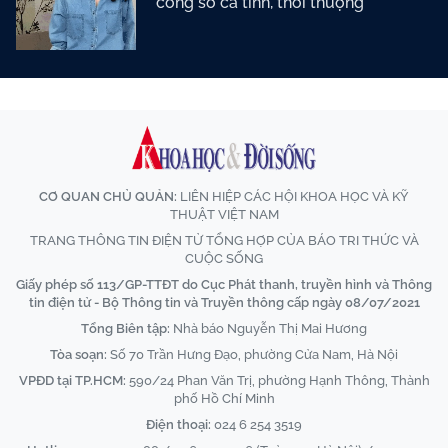
công sở cá tính, thời thượng
CƠ QUAN CHỦ QUẢN:
LIÊN HIỆP CÁC HỘI KHOA HỌC VÀ KỸ
THUẬT VIỆT NAM
TRANG THÔNG TIN ĐIỆN TỬ TỔNG HỢP CỦA BÁO TRI THỨC VÀ
CUỘC SỐNG
Giấy phép số 113/GP-TTĐT do Cục Phát thanh, truyền hình và Thông
tin điện tử - Bộ Thông tin và Truyền thông cấp ngày 08/07/2021
Tổng Biên tập:
Nhà báo Nguyễn Thị Mai Hương
Tòa soạn:
Số 70 Trần Hưng Đạo, phường Cửa Nam, Hà Nội
VPĐD tại TP.HCM:
590/24 Phan Văn Trị, phường Hạnh Thông, Thành
phố Hồ Chí Minh
Điện thoại:
024 6 254 3519