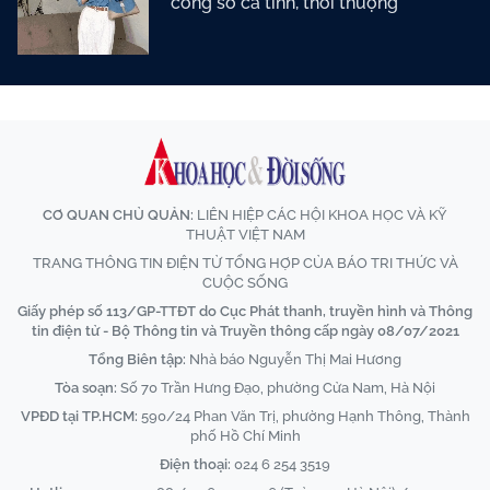
công sở cá tính, thời thượng
CƠ QUAN CHỦ QUẢN:
LIÊN HIỆP CÁC HỘI KHOA HỌC VÀ KỸ
THUẬT VIỆT NAM
TRANG THÔNG TIN ĐIỆN TỬ TỔNG HỢP CỦA BÁO TRI THỨC VÀ
CUỘC SỐNG
Giấy phép số 113/GP-TTĐT do Cục Phát thanh, truyền hình và Thông
tin điện tử - Bộ Thông tin và Truyền thông cấp ngày 08/07/2021
Tổng Biên tập:
Nhà báo Nguyễn Thị Mai Hương
Tòa soạn:
Số 70 Trần Hưng Đạo, phường Cửa Nam, Hà Nội
VPĐD tại TP.HCM:
590/24 Phan Văn Trị, phường Hạnh Thông, Thành
phố Hồ Chí Minh
Điện thoại:
024 6 254 3519