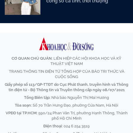
công sở cá tính, thời thượng
CƠ QUAN CHỦ QUẢN:
LIÊN HIỆP CÁC HỘI KHOA HỌC VÀ KỸ
THUẬT VIỆT NAM
TRANG THÔNG TIN ĐIỆN TỬ TỔNG HỢP CỦA BÁO TRI THỨC VÀ
CUỘC SỐNG
Giấy phép số 113/GP-TTĐT do Cục Phát thanh, truyền hình và Thông
tin điện tử - Bộ Thông tin và Truyền thông cấp ngày 08/07/2021
Tổng Biên tập:
Nhà báo Nguyễn Thị Mai Hương
Tòa soạn:
Số 70 Trần Hưng Đạo, phường Cửa Nam, Hà Nội
VPĐD tại TP.HCM:
590/24 Phan Văn Trị, phường Hạnh Thông, Thành
phố Hồ Chí Minh
Điện thoại:
024 6 254 3519