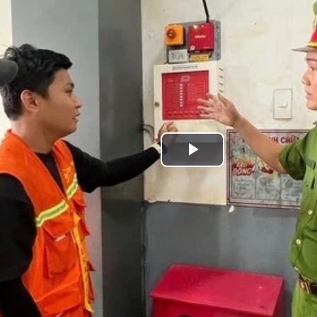
Play
Video