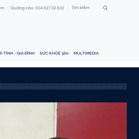
om
Quảng cáo: 024.627.32.632
ỚI TÍNH - GIA ĐÌNH
SỨC KHOẺ 360
MULTIMEDIA