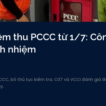
ệm thu PCCC từ 1/7: Cô
ách nhiệm
CCC, bỏ thủ tục kiểm tra. C07 và VCCI đánh giá đ
y.