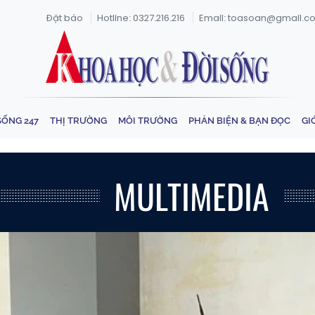
Đặt báo
Hotline: 0327.216.216
Email: toasoan@gmail.c
SỐNG 247
THỊ TRƯỜNG
MÔI TRƯỜNG
PHẢN BIỆN & BẠN ĐỌC
GI
MULTIMEDIA