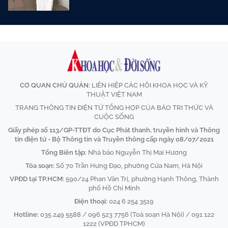
CƠ QUAN CHỦ QUẢN:
LIÊN HIỆP CÁC HỘI KHOA HỌC VÀ KỸ
THUẬT VIỆT NAM
TRANG THÔNG TIN ĐIỆN TỬ TỔNG HỢP CỦA BÁO TRI THỨC VÀ
CUỘC SỐNG
Giấy phép số 113/GP-TTĐT do Cục Phát thanh, truyền hình và Thông
tin điện tử - Bộ Thông tin và Truyền thông cấp ngày 08/07/2021
Tổng Biên tập:
Nhà báo Nguyễn Thị Mai Hương
Tòa soạn:
Số 70 Trần Hưng Đạo, phường Cửa Nam, Hà Nội
VPĐD tại TP.HCM:
590/24 Phan Văn Trị, phường Hạnh Thông, Thành
phố Hồ Chí Minh
Điện thoại:
024 6 254 3519
Hotline:
035 249 5588 / 096 523 7756 (Toà soạn Hà Nội) / 091 122
1222 (VPĐD TPHCM)