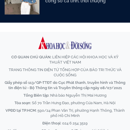
công sở cá tính, thời thượng
CƠ QUAN CHỦ QUẢN:
LIÊN HIỆP CÁC HỘI KHOA HỌC VÀ KỸ
THUẬT VIỆT NAM
TRANG THÔNG TIN ĐIỆN TỬ TỔNG HỢP CỦA BÁO TRI THỨC VÀ
CUỘC SỐNG
Giấy phép số 113/GP-TTĐT do Cục Phát thanh, truyền hình và Thông
tin điện tử - Bộ Thông tin và Truyền thông cấp ngày 08/07/2021
Tổng Biên tập:
Nhà báo Nguyễn Thị Mai Hương
Tòa soạn:
Số 70 Trần Hưng Đạo, phường Cửa Nam, Hà Nội
VPĐD tại TP.HCM:
590/24 Phan Văn Trị, phường Hạnh Thông, Thành
phố Hồ Chí Minh
Điện thoại:
024 6 254 3519