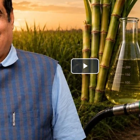
Play
Video