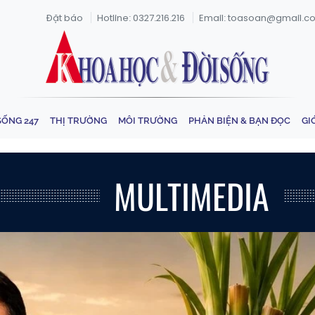
Đặt báo
Hotline: 0327.216.216
Email: toasoan@gmail.c
SỐNG 247
THỊ TRƯỜNG
MÔI TRƯỜNG
PHẢN BIỆN & BẠN ĐỌC
GI
MULTIMEDIA