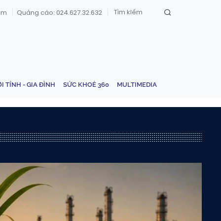
om
Quảng cáo: 024.627.32.632
ỚI TÍNH - GIA ĐÌNH
SỨC KHOẺ 360
MULTIMEDIA