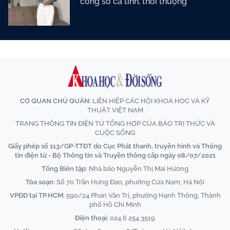
công sở cá tính, thời thượng
CƠ QUAN CHỦ QUẢN:
LIÊN HIỆP CÁC HỘI KHOA HỌC VÀ KỸ
THUẬT VIỆT NAM
TRANG THÔNG TIN ĐIỆN TỬ TỔNG HỢP CỦA BÁO TRI THỨC VÀ
CUỘC SỐNG
Giấy phép số 113/GP-TTĐT do Cục Phát thanh, truyền hình và Thông
tin điện tử - Bộ Thông tin và Truyền thông cấp ngày 08/07/2021
Tổng Biên tập:
Nhà báo Nguyễn Thị Mai Hương
Tòa soạn:
Số 70 Trần Hưng Đạo, phường Cửa Nam, Hà Nội
VPĐD tại TP.HCM:
590/24 Phan Văn Trị, phường Hạnh Thông, Thành
phố Hồ Chí Minh
Điện thoại:
024 6 254 3519