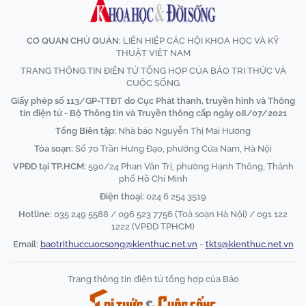
CƠ QUAN CHỦ QUẢN:
LIÊN HIỆP CÁC HỘI KHOA HỌC VÀ KỸ
THUẬT VIỆT NAM
TRANG THÔNG TIN ĐIỆN TỬ TỔNG HỢP CỦA BÁO TRI THỨC VÀ
CUỘC SỐNG
Giấy phép số 113/GP-TTĐT do Cục Phát thanh, truyền hình và Thông
tin điện tử - Bộ Thông tin và Truyền thông cấp ngày 08/07/2021
Tổng Biên tập:
Nhà báo Nguyễn Thị Mai Hương
Tòa soạn:
Số 70 Trần Hưng Đạo, phường Cửa Nam, Hà Nội
VPĐD tại TP.HCM:
590/24 Phan Văn Trị, phường Hạnh Thông, Thành
phố Hồ Chí Minh
Điện thoại:
024 6 254 3519
Hotline:
035 249 5588 / 096 523 7756 (Toà soạn Hà Nội) / 091 122
1222 (VPĐD TPHCM)
Email:
baotrithuccuocsong@kienthuc.net.vn
-
tkts@kienthuc.net.vn
Trang thông tin điện tử tổng hợp của Báo