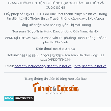
TRANG THÔNG TIN ĐIỆN TỬ TỔNG HỢP CỦA BÁO TRI THỨC VÀ
CUỘC SỐNG
Giấy phép số 113/GP-TTĐT do Cục Phát thanh, truyền hình và Thông
tin điện tử - Bộ Thông tin và Truyền thông cấp ngày 08/07/2021
Tổng Biên tập:
Nhà báo Nguyễn Thị Mai Hương
Tòa soạn:
Số 70 Trần Hưng Đạo, phường Cửa Nam, Hà Nội
VPĐD tại TP.HCM:
590/24 Phan Văn Trị, phường Hạnh Thông, Thành
phố Hồ Chí Minh
Điện thoại:
024 6 254 3519
Hotline:
035 249 5588 / 096 523 7756 (Toà soạn Hà Nội) / 091 122
1222 (VPĐD TPHCM)
Email:
baotrithuccuocsong@kienthuc.net.vn
-
tkts@kienthuc.net.vn
Trang thông tin điện tử tổng hợp của Báo