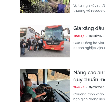
Vụ tai nạn xảy ra đ
thương và rescue 
Giá xăng dầu 
11/03/2026
Thời sự
Cục Đường bộ Việt 
doanh nghiệp vận t
Nâng cao an 
quy chuẩn m
11/03/2026
Thời sự
Chương trình khảo s
nạn giao thông liê