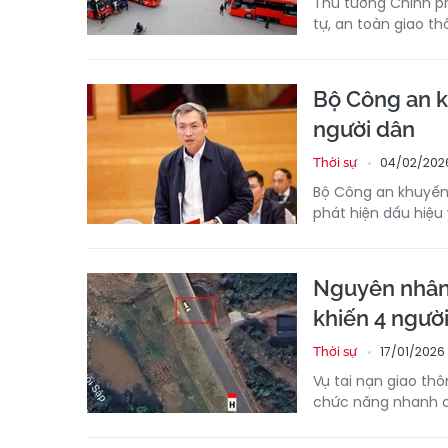
Thủ tướng Chính ph
tự, an toàn giao t
Bộ Công an k
người dân
04/02/2026
Thời sự
Bộ Công an khuyến 
phát hiện dấu hiệu
Nguyên nhân 
khiến 4 ngườ
17/01/2026 
Thời sự
Vụ tai nạn giao thô
chức năng nhanh ch