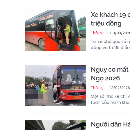
Xe khách 19 
triệu đồng
09/03/202
Thời sự
Tài xế chở quá số 
đồng và trừ 10 điể
Nguy cơ mất 
Ngọ 2026
13/02/2026
Thời sự
Một số nhà xe chỉ v
toàn của hành khách
Người dân Hà