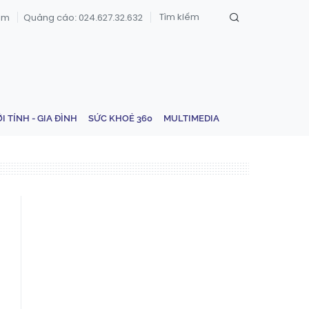
om
Quảng cáo: 024.627.32.632
ỚI TÍNH - GIA ĐÌNH
SỨC KHOẺ 360
MULTIMEDIA