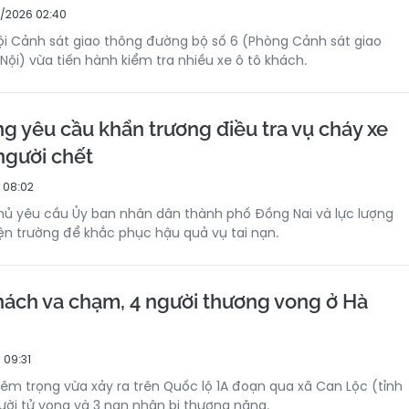
/2026 02:40
i Cảnh sát giao thông đường bộ số 6 (Phòng Cảnh sát giao
Nội) vừa tiến hành kiểm tra nhiều xe ô tô khách.
g yêu cầu khẩn trương điều tra vụ cháy xe
người chết
 08:02
hủ yêu cầu Ủy ban nhân dân thành phố Đồng Nai và lực lượng
iện trường để khắc phục hậu quả vụ tai nạn.
hách va chạm, 4 người thương vong ở Hà
 09:31
iêm trọng vừa xảy ra trên Quốc lộ 1A đoạn qua xã Can Lộc (tỉnh
gười tử vong và 3 nạn nhân bị thương nặng.