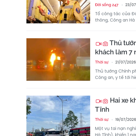
23/07
Đời sống 247
Tổ công tác của Độ
thông, Công an Hà 
Thủ tướn
khách làm 7 
21/07/2026
Thời sự
Thủ tướng Chính p
Công an, y tế tới h
Hai xe k
Tĩnh
19/07/2026
Thời sự
Một vụ tai nạn ngh
Hà Tĩnh), khiến 1 n