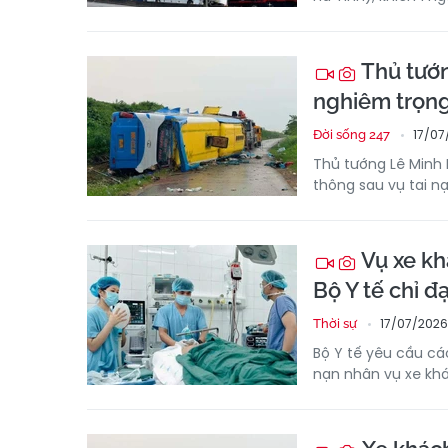
Thủ tướn
nghiêm trọng
17/07
Đời sống 247
Thủ tướng Lê Minh 
thông sau vụ tai nạ
Vụ xe kh
Bộ Y tế chỉ đ
17/07/2026
Thời sự
Bộ Y tế yêu cầu các
nạn nhân vụ xe khác