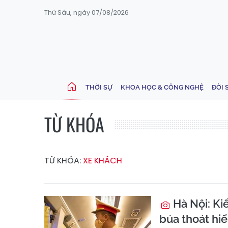
Thứ Sáu, ngày 07/08/2026
THỜI SỰ
KHOA HỌC & CÔNG NGHỆ
ĐỜI 
TỪ KHÓA
TỪ KHÓA:
XE KHÁCH
Hà Nội: Ki
búa thoát hi