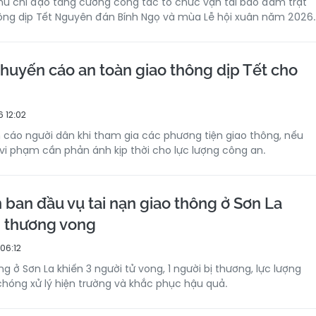
ủ chỉ đạo tăng cường công tác tổ chức vận tải bảo đảm trật
hông dịp Tết Nguyên đán Bính Ngọ và mùa Lễ hội xuân năm 2026.
huyến cáo an toàn giao thông dịp Tết cho
 12:02
cáo người dân khi tham gia các phương tiện giao thông, nếu
 vi phạm cần phản ánh kịp thời cho lực lượng công an.
ban đầu vụ tai nạn giao thông ở Sơn La
i thương vong
06:12
ng ở Sơn La khiến 3 người tử vong, 1 người bị thương, lực lượng
óng xử lý hiện trường và khắc phục hậu quả.