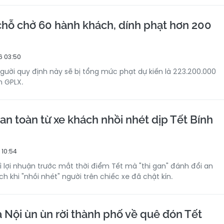
chỗ chở 60 hành khách, dính phạt hơn 200
6 03:50
người quy định này sẽ bị tổng mức phạt dự kiến là 223.200.000
m GPLX.
an toàn từ xe khách nhồi nhét dịp Tết Bính
 10:54
ì lợi nhuận trước mắt thời điểm Tết mà "thi gan" đánh đổi an
 khi "nhồi nhét" người trên chiếc xe đã chật kín.
 Nội ùn ùn rời thành phố về quê đón Tết