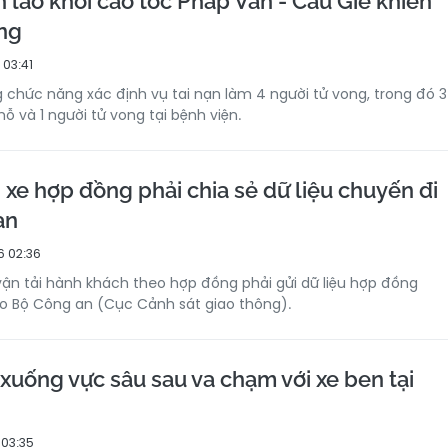
 lao khỏi cao tốc Pháp Vân - Cầu Giẽ khiến
ong
 03:41
g chức năng xác định vụ tai nạn làm 4 người tử vong, trong đó 3
hỗ và 1 người tử vong tại bệnh viện.
 xe hợp đồng phải chia sẻ dữ liệu chuyến đi
an
6 02:36
vận tải hành khách theo hợp đồng phải gửi dữ liệu hợp đồng
o Bộ Công an (Cục Cảnh sát giao thông).
xuống vực sâu sau va chạm với xe ben tại
 03:35