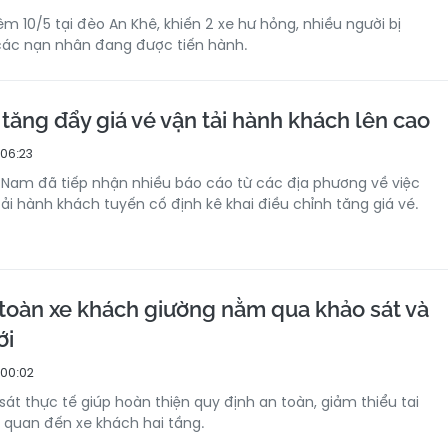
êm 10/5 tại đèo An Khê, khiến 2 xe hư hỏng, nhiều người bị
các nạn nhân đang được tiến hành.
tăng đẩy giá vé vận tải hành khách lên cao
 06:23
Nam đã tiếp nhận nhiều báo cáo từ các địa phương về việc
ải hành khách tuyến cố định kê khai điều chỉnh tăng giá vé.
toàn xe khách giường nằm qua khảo sát và
ới
 00:02
át thực tế giúp hoàn thiện quy định an toàn, giảm thiểu tai
n quan đến xe khách hai tầng.