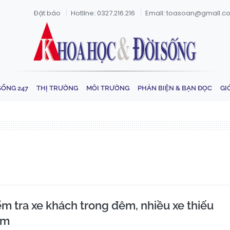
Đặt báo
Hotline: 0327.216.216
Email: toasoan@gmail.c
SỐNG 247
THỊ TRƯỜNG
MÔI TRƯỜNG
PHẢN BIỆN & BẠN ĐỌC
GI
ểm tra xe khách trong đêm, nhiều xe thiếu
ểm