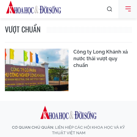
VƯỢT CHUẨN
Công ty Long Khánh xả
nước thải vượt quy
chuẩn
CƠ QUAN CHỦ QUẢN:
LIÊN HIỆP CÁC HỘI KHOA HỌC VÀ KỸ
THUẬT VIỆT NAM