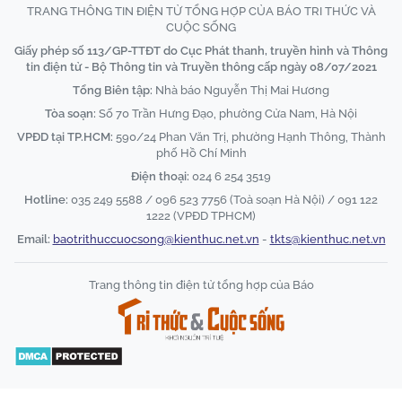
TRANG THÔNG TIN ĐIỆN TỬ TỔNG HỢP CỦA BÁO TRI THỨC VÀ
CUỘC SỐNG
Giấy phép số 113/GP-TTĐT do Cục Phát thanh, truyền hình và Thông
tin điện tử - Bộ Thông tin và Truyền thông cấp ngày 08/07/2021
Tổng Biên tập:
Nhà báo Nguyễn Thị Mai Hương
Tòa soạn:
Số 70 Trần Hưng Đạo, phường Cửa Nam, Hà Nội
VPĐD tại TP.HCM:
590/24 Phan Văn Trị, phường Hạnh Thông, Thành
phố Hồ Chí Minh
Điện thoại:
024 6 254 3519
Hotline:
035 249 5588 / 096 523 7756 (Toà soạn Hà Nội) / 091 122
1222 (VPĐD TPHCM)
Email:
baotrithuccuocsong@kienthuc.net.vn
-
tkts@kienthuc.net.vn
Trang thông tin điện tử tổng hợp của Báo