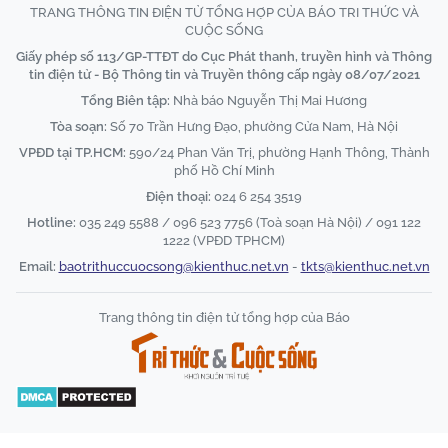
TRANG THÔNG TIN ĐIỆN TỬ TỔNG HỢP CỦA BÁO TRI THỨC VÀ
CUỘC SỐNG
Giấy phép số 113/GP-TTĐT do Cục Phát thanh, truyền hình và Thông
tin điện tử - Bộ Thông tin và Truyền thông cấp ngày 08/07/2021
Tổng Biên tập:
Nhà báo Nguyễn Thị Mai Hương
Tòa soạn:
Số 70 Trần Hưng Đạo, phường Cửa Nam, Hà Nội
VPĐD tại TP.HCM:
590/24 Phan Văn Trị, phường Hạnh Thông, Thành
phố Hồ Chí Minh
Điện thoại:
024 6 254 3519
Hotline:
035 249 5588 / 096 523 7756 (Toà soạn Hà Nội) / 091 122
1222 (VPĐD TPHCM)
Email:
baotrithuccuocsong@kienthuc.net.vn
-
tkts@kienthuc.net.vn
Trang thông tin điện tử tổng hợp của Báo