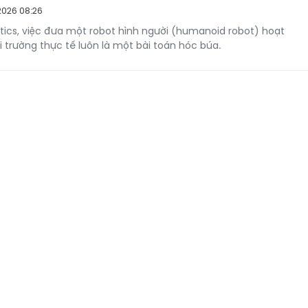
2026 08:26
otics, việc đưa một robot hình người (humanoid robot) hoạt
 trường thực tế luôn là một bài toán hóc búa.