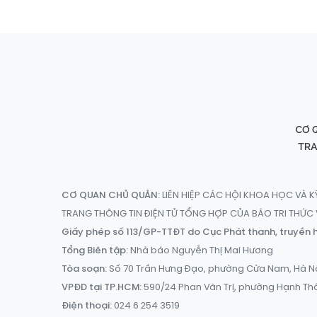
CƠ QUAN CHỦ QUẢN:
LIÊN HIỆP CÁC HỘI KHOA HỌC VÀ K
TRANG THÔNG TIN ĐIỆN TỬ TỔNG HỢP CỦA BÁO TRI THỨ
Giấy phép số 113/GP-TTĐT do Cục Phát thanh, truyền h
Tổng Biên tập:
Nhà báo Nguyễn Thị Mai Hương
Tòa soạn:
Số 70 Trần Hưng Đạo, phường Cửa Nam, Hà N
VPĐD tại TP.HCM:
590/24 Phan Văn Trị, phường Hạnh Th
Điện thoại:
024 6 254 3519