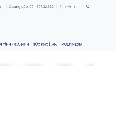
om
Quảng cáo: 024.627.32.632
ỚI TÍNH - GIA ĐÌNH
SỨC KHOẺ 360
MULTIMEDIA