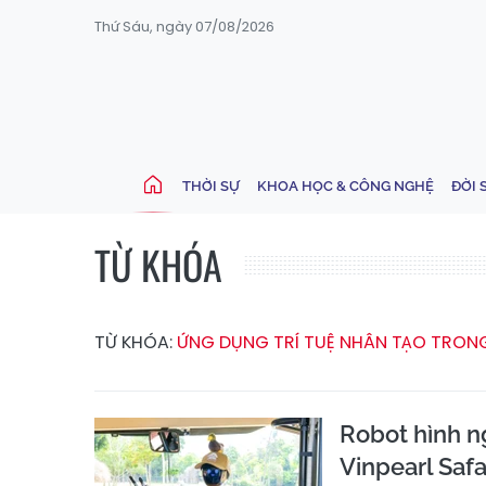
Thứ Sáu, ngày 07/08/2026
THỜI SỰ
KHOA HỌC & CÔNG NGHỆ
ĐỜI 
TỪ KHÓA
TỪ KHÓA:
ỨNG DỤNG TRÍ TUỆ NHÂN TẠO TRONG
Robot hình n
Vinpearl Saf