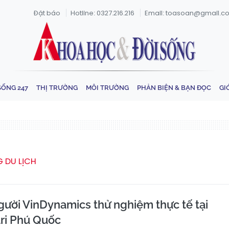
Đặt báo
Hotline: 0327.216.216
Email: toasoan@gmail.c
SỐNG 247
THỊ TRƯỜNG
MÔI TRƯỜNG
PHẢN BIỆN & BẠN ĐỌC
GI
 DU LỊCH
gười VinDynamics thử nghiệm thực tế tại
ari Phú Quốc