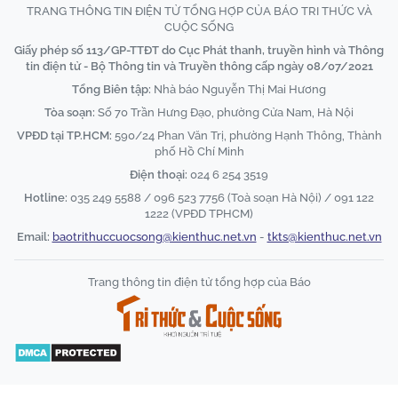
TRANG THÔNG TIN ĐIỆN TỬ TỔNG HỢP CỦA BÁO TRI THỨC VÀ
CUỘC SỐNG
Giấy phép số 113/GP-TTĐT do Cục Phát thanh, truyền hình và Thông
tin điện tử - Bộ Thông tin và Truyền thông cấp ngày 08/07/2021
Tổng Biên tập:
Nhà báo Nguyễn Thị Mai Hương
Tòa soạn:
Số 70 Trần Hưng Đạo, phường Cửa Nam, Hà Nội
VPĐD tại TP.HCM:
590/24 Phan Văn Trị, phường Hạnh Thông, Thành
phố Hồ Chí Minh
Điện thoại:
024 6 254 3519
Hotline:
035 249 5588 / 096 523 7756 (Toà soạn Hà Nội) / 091 122
1222 (VPĐD TPHCM)
Email:
baotrithuccuocsong@kienthuc.net.vn
-
tkts@kienthuc.net.vn
Trang thông tin điện tử tổng hợp của Báo