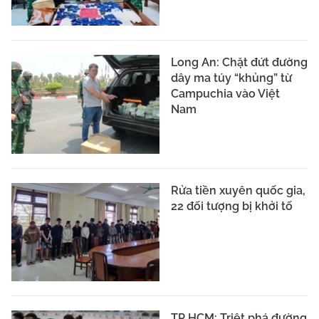
Long An: Chặt đứt đường
dây ma túy “khủng” từ
Campuchia vào Việt
Nam
Rửa tiền xuyên quốc gia,
22 đối tượng bị khởi tố
TP HCM: Triệt phá đường