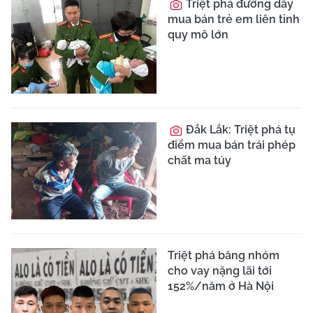
Triệt phá đường dây
mua bán trẻ em liên tỉnh
quy mô lớn
Đắk Lắk: Triệt phá tụ
điểm mua bán trái phép
chất ma túy
Triệt phá băng nhóm
cho vay nặng lãi tới
152%/năm ở Hà Nội