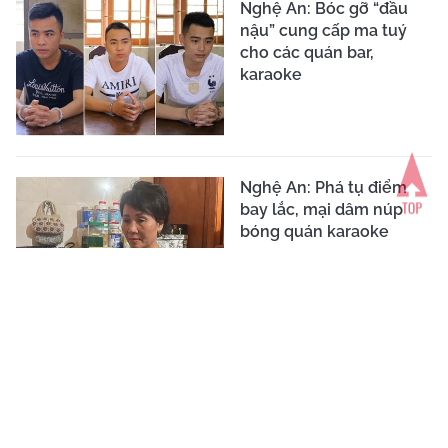
Nghệ An: Bóc gỡ “đầu
nậu” cung cấp ma tuý
cho các quán bar,
karaoke
Nghệ An: Phá tụ điểm
bay lắc, mại dâm núp
bóng quán karaoke
Hà Tĩnh: Triệt phá ổ
nhóm lừa đảo trúng
thưởng, chiếm đoạt gần
30 tỷ đồng