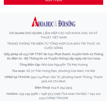
XEM THÊM
CƠ QUAN CHỦ QUẢN:
LIÊN HIỆP CÁC HỘI KHOA HỌC VÀ KỸ
THUẬT VIỆT NAM
TRANG THÔNG TIN ĐIỆN TỬ TỔNG HỢP CỦA BÁO TRI THỨC VÀ
CUỘC SỐNG
Giấy phép số 113/GP-TTĐT do Cục Phát thanh, truyền hình và Thông
tin điện tử - Bộ Thông tin và Truyền thông cấp ngày 08/07/2021
Tổng Biên tập:
Nhà báo Nguyễn Thị Mai Hương
Tòa soạn:
Số 70 Trần Hưng Đạo, phường Cửa Nam, Hà Nội
VPĐD tại TP.HCM:
590/24 Phan Văn Trị, phường Hạnh Thông, Thành
phố Hồ Chí Minh
Điện thoại:
024 6 254 3519
Hotline:
035 249 5588 / 096 523 7756 (Toà soạn Hà Nội) / 091 122
1222 (VPĐD TPHCM)
Email:
baotrithuccuocsong@kienthuc.net.vn
-
tkts@kienthuc.net.vn