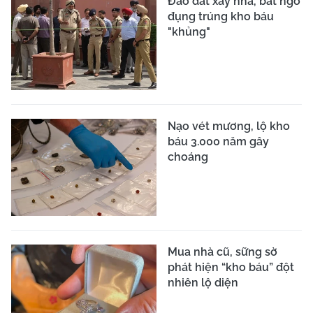
Đào đất xây nhà, bất ngờ
đụng trúng kho báu
"khủng"
Nạo vét mương, lộ kho
báu 3.000 năm gây
choáng
Mua nhà cũ, sững sờ
phát hiện “kho báu” đột
nhiên lộ diện