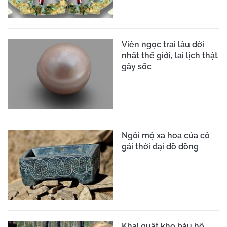
Viên ngọc trai lâu đời
nhất thế giới, lai lịch thật
gây sốc
Ngôi mộ xa hoa của cô
gái thời đại đồ đồng
Khai quật kho báu hổ