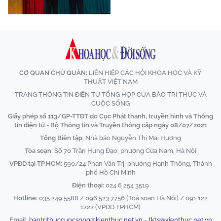
CƠ QUAN CHỦ QUẢN:
LIÊN HIỆP CÁC HỘI KHOA HỌC VÀ KỸ
THUẬT VIỆT NAM
TRANG THÔNG TIN ĐIỆN TỬ TỔNG HỢP CỦA BÁO TRI THỨC VÀ
CUỘC SỐNG
Giấy phép số 113/GP-TTĐT do Cục Phát thanh, truyền hình và Thông
tin điện tử - Bộ Thông tin và Truyền thông cấp ngày 08/07/2021
Tổng Biên tập:
Nhà báo Nguyễn Thị Mai Hương
Tòa soạn:
Số 70 Trần Hưng Đạo, phường Cửa Nam, Hà Nội
VPĐD tại TP.HCM:
590/24 Phan Văn Trị, phường Hạnh Thông, Thành
phố Hồ Chí Minh
Điện thoại:
024 6 254 3519
Hotline:
035 249 5588 / 096 523 7756 (Toà soạn Hà Nội) / 091 122
1222 (VPĐD TPHCM)
Email:
baotrithuccuocsong@kienthuc.net.vn
-
tkts@kienthuc.net.vn