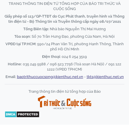
TRANG THÔNG TIN ĐIỆN TỬ TỔNG HỢP CỦA BÁO TRI THỨC VÀ
CUỘC SỐNG
Giấy phép số 113/GP-TTĐT do Cục Phát thanh, truyền hình và Thông
tin điện tử - Bộ Thông tin và Truyền thông cấp ngày 08/07/2021
Tổng Biên tập:
Nhà báo Nguyễn Thị Mai Hương
Tòa soạn:
Số 70 Trần Hưng Đạo, phường Cửa Nam, Hà Nội
VPĐD tại TP.HCM:
590/24 Phan Văn Trị, phường Hạnh Thông, Thành
phố Hồ Chí Minh
Điện thoại:
024 6 254 3519
Hotline:
035 249 5588 / 096 523 7756 (Toà soạn Hà Nội) / 091 122
1222 (VPĐD TPHCM)
Email:
baotrithuccuocsong@kienthuc.net.vn
-
tkts@kienthuc.net.vn
Trang thông tin điện tử tổng hợp của Báo