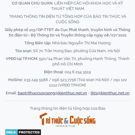
CƠ QUAN CHỦ QUẢN:
LIÊN HIỆP CÁC HỘI KHOA HỌC VÀ KỸ
THUẬT VIỆT NAM
TRANG THÔNG TIN ĐIỆN TỬ TỔNG HỢP CỦA BÁO TRI THỨC VÀ
CUỘC SỐNG
Giấy phép số 113/GP-TTĐT do Cục Phát thanh, truyền hình và Thông
tin điện tử - Bộ Thông tin và Truyền thông cấp ngày 08/07/2021
Tổng Biên tập:
Nhà báo Nguyễn Thị Mai Hương
Tòa soạn:
Số 70 Trần Hưng Đạo, phường Cửa Nam, Hà Nội
VPĐD tại TP.HCM:
590/24 Phan Văn Trị, phường Hạnh Thông, Thành
phố Hồ Chí Minh
Điện thoại:
024 6 254 3519
Hotline:
035 249 5588 / 096 523 7756 (Toà soạn Hà Nội) / 091 122
1222 (VPĐD TPHCM)
Email:
baotrithuccuocsong@kienthuc.net.vn
-
tkts@kienthuc.net.vn
Trang thông tin điện tử tổng hợp của Báo