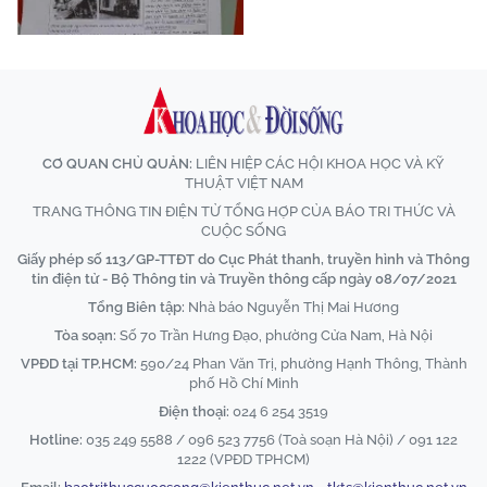
CƠ QUAN CHỦ QUẢN:
LIÊN HIỆP CÁC HỘI KHOA HỌC VÀ KỸ
THUẬT VIỆT NAM
TRANG THÔNG TIN ĐIỆN TỬ TỔNG HỢP CỦA BÁO TRI THỨC VÀ
CUỘC SỐNG
Giấy phép số 113/GP-TTĐT do Cục Phát thanh, truyền hình và Thông
tin điện tử - Bộ Thông tin và Truyền thông cấp ngày 08/07/2021
Tổng Biên tập:
Nhà báo Nguyễn Thị Mai Hương
Tòa soạn:
Số 70 Trần Hưng Đạo, phường Cửa Nam, Hà Nội
VPĐD tại TP.HCM:
590/24 Phan Văn Trị, phường Hạnh Thông, Thành
phố Hồ Chí Minh
Điện thoại:
024 6 254 3519
Hotline:
035 249 5588 / 096 523 7756 (Toà soạn Hà Nội) / 091 122
1222 (VPĐD TPHCM)