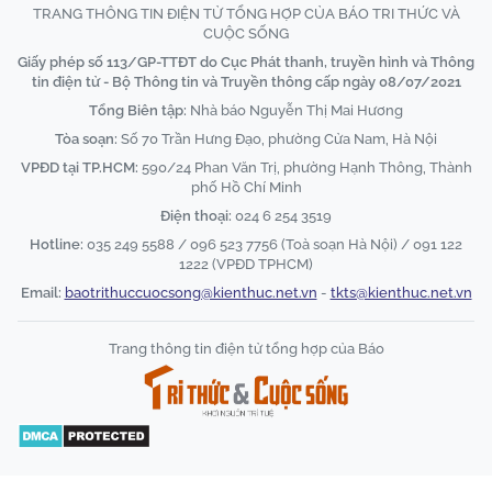
TRANG THÔNG TIN ĐIỆN TỬ TỔNG HỢP CỦA BÁO TRI THỨC VÀ
CUỘC SỐNG
Giấy phép số 113/GP-TTĐT do Cục Phát thanh, truyền hình và Thông
tin điện tử - Bộ Thông tin và Truyền thông cấp ngày 08/07/2021
Tổng Biên tập:
Nhà báo Nguyễn Thị Mai Hương
Tòa soạn:
Số 70 Trần Hưng Đạo, phường Cửa Nam, Hà Nội
VPĐD tại TP.HCM:
590/24 Phan Văn Trị, phường Hạnh Thông, Thành
phố Hồ Chí Minh
Điện thoại:
024 6 254 3519
Hotline:
035 249 5588 / 096 523 7756 (Toà soạn Hà Nội) / 091 122
1222 (VPĐD TPHCM)
Email:
baotrithuccuocsong@kienthuc.net.vn
-
tkts@kienthuc.net.vn
Trang thông tin điện tử tổng hợp của Báo