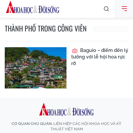
THÀNH PHỐ TRONG CÔNG VIÊN
Baguio – điểm đến lý
tưởng với lễ hội hoa rực
rỡ
CƠ QUAN CHỦ QUẢN:
LIÊN HIỆP CÁC HỘI KHOA HỌC VÀ KỸ
THUẬT VIỆT NAM