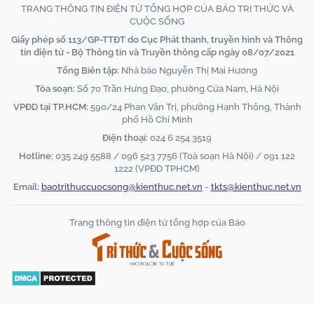
TRANG THÔNG TIN ĐIỆN TỬ TỔNG HỢP CỦA BÁO TRI THỨC VÀ
CUỘC SỐNG
Giấy phép số 113/GP-TTĐT do Cục Phát thanh, truyền hình và Thông
tin điện tử - Bộ Thông tin và Truyền thông cấp ngày 08/07/2021
Tổng Biên tập:
Nhà báo Nguyễn Thị Mai Hương
Tòa soạn:
Số 70 Trần Hưng Đạo, phường Cửa Nam, Hà Nội
VPĐD tại TP.HCM:
590/24 Phan Văn Trị, phường Hạnh Thông, Thành
phố Hồ Chí Minh
Điện thoại:
024 6 254 3519
Hotline:
035 249 5588 / 096 523 7756 (Toà soạn Hà Nội) / 091 122
1222 (VPĐD TPHCM)
Email:
baotrithuccuocsong@kienthuc.net.vn
-
tkts@kienthuc.net.vn
Trang thông tin điện tử tổng hợp của Báo