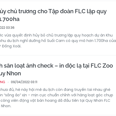
ủy chủ trương cho Tập đoàn FLC lập quy
1.700ha
022 03:36
ớc vừa quyết định hủy bỏ chủ trương lập quy hoạch dự án Khu
 khu du lịch nghỉ dưỡng hồ Suối Cam có quy mô hơn 1.700ha của
P Đồng Xoài.
 săn loạt ảnh check – in độc lạ tại FLC Zoo
Quy Nhon
09/04/2022 03:11
ỐNG
 chưa đủ, hè này hội mê du lịch còn đang truyền tai nhau ghé
 “sống ảo” xịn – mịn cực chuẩn chỉnh với hàng loạt góc chụp
là công viên động vật bán hoang dã đầu tiên tại Quy Nhơn FLC
y Nhon.