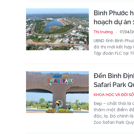
Bình Phước h
hoạch dự án 
17/04/2
Thị trường
UBND tỉnh Bình Phư
đô thị mới kết hợp
Tập đoàn FLC tại T
Đến Bình Định
Safari Park 
KHOA HỌC VÀ ĐỜI S
Đẹp – chất thôi là
thăm một điểm đến
độc, lạ. Đó chính 
Zoo Safari Park Qu