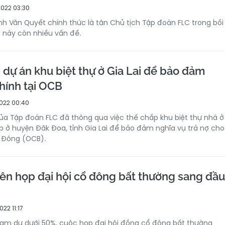
022 03:30
nh Văn Quyết chính thức là tân Chủ tịch Tập đoàn FLC trong bối
 này còn nhiều vấn đề.
 dự án khu biệt thự ở Gia Lai để bảo đảm
chính tại OCB
022 00:40
của Tập đoàn FLC đã thông qua việc thế chấp khu biệt thự nhà ở
 ở huyện Đăk Đoa, tỉnh Gia Lai để bảo đảm nghĩa vụ trả nợ cho
 Đông (OCB).
ên họp đại hội cổ đông bất thường sang đầu
22 11:17
ham dự dưới 50%, cuộc họp đại hội đồng cổ đông bất thường