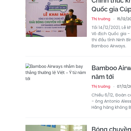
Chính thức k
Quốc gia Cú
15/12/2
Thị trường
Tối 14/12/2021, Lễ
Vô địch Quốc gia -
thi đấu tỉnh Ninh B
Bamboo Airways.
Bamboo Airwa
năm tới
07/12/2
Thị trường
Chiều 6/12, Đoàn c
- ông Antonio Ales
Hãng hàng không Ba
Bóng chuyền 