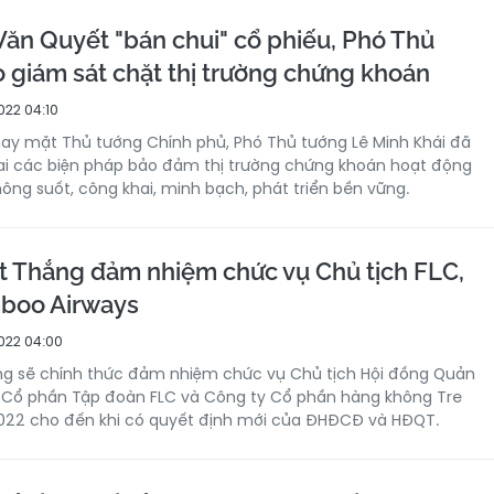
Văn Quyết "bán chui" cổ phiếu, Phó Thủ
o giám sát chặt thị trường chứng khoán
022 04:10
ay mặt Thủ tướng Chính phủ, Phó Thủ tướng Lê Minh Khái đã
hai các biện pháp bảo đảm thị trường chứng khoán hoạt động
hông suốt, công khai, minh bạch, phát triển bền vững.
 Thắng đảm nhiệm chức vụ Chủ tịch FLC,
mboo Airways
022 04:00
g sẽ chính thức đảm nhiệm chức vụ Chủ tịch Hội đồng Quản
y Cổ phần Tập đoàn FLC và Công ty Cổ phần hàng không Tre
/2022 cho đến khi có quyết định mới của ĐHĐCĐ và HĐQT.