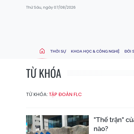
Thứ Sáu, ngày 07/08/2026
THỜI SỰ
KHOA HỌC & CÔNG NGHỆ
ĐỜI 
TỪ KHÓA
TỪ KHÓA:
TẬP ĐOÀN FLC
"Thế trận" c
nào?