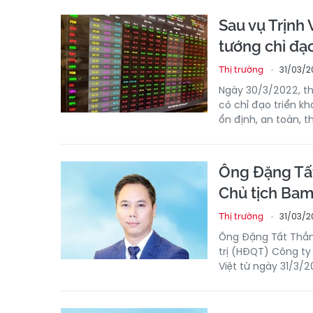
Sau vụ Trịnh 
tướng chỉ đạ
31/03/2
Thị trường
Ngày 30/3/2022, th
có chỉ đạo triển k
ổn định, an toàn, t
Ông Đặng Tất
Chủ tịch Ba
31/03/2
Thị trường
Ông Đặng Tất Thắn
trị (HĐQT) Công t
Việt từ ngày 31/3