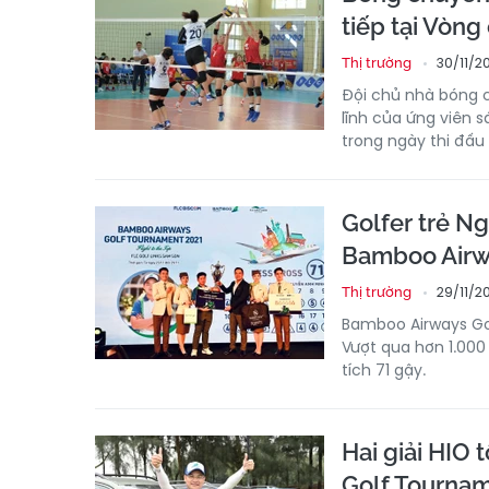
tiếp tại Vòn
30/11/20
Thị trường
Đội chủ nhà bóng 
lĩnh của ứng viên s
trong ngày thi đấu 
Golfer trẻ Ng
Bamboo Airw
29/11/2
Thị trường
Bamboo Airways Gol
Vượt qua hơn 1.000 
tích 71 gậy.
Hai giải HIO 
Golf Tournam