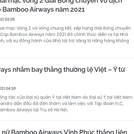
hai mạc vòng 2 Giải Bóng chuyền Vô địch
p Bamboo Airways năm 2021
021 03:05
 khai mạc Vòng 2 và Vòng chung kết, xếp hạng Giải Bóng chuyền
 Cúp Bamboo Airways năm 2021 đã chính thức diễn ra tại Nhà
ình, với sự đồng hành của Nhà tài trợ Vàng là Hãng hàng không
ys nhắm bay thẳng thường lệ Việt – Ý từ
021 04:30
ông tác của Đại sứ quán Ý tại Việt Nam do Đại sứ Ý tại Việt Nam
sandro dẫn đầu đã đến thăm và làm việc với Tập đoàn FLC,
mboo Airways tại Trụ sở Hà Nội.
nữ Bamboo Airways Vĩnh Phúc thắng liên