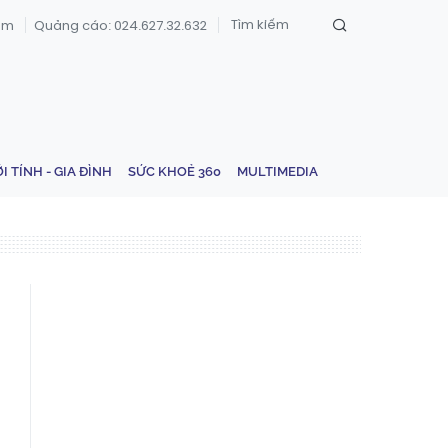
om
Quảng cáo: 024.627.32.632
ỚI TÍNH - GIA ĐÌNH
SỨC KHOẺ 360
MULTIMEDIA