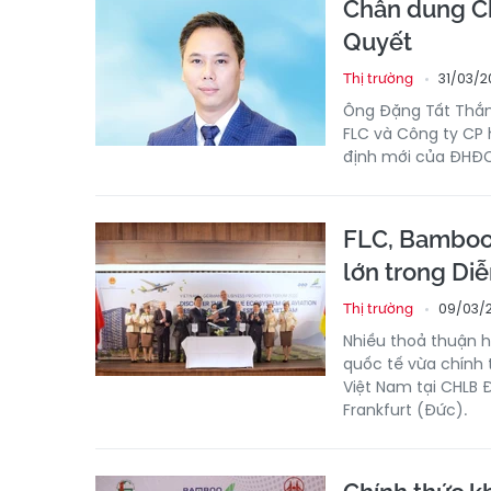
Chân dung Ch
Quyết
31/03/2
Thị trường
Ông Đặng Tất Thắn
FLC và Công ty CP 
định mới của ĐHĐ
FLC, Bamboo 
lớn trong Diễ
09/03/
Thị trường
Nhiều thoả thuận h
quốc tế vừa chính 
Việt Nam tại CHLB 
Frankfurt (Đức).