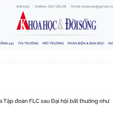
Đặt báo
Hotline: 0327.216.216
Email: toasoan@gmail.c
SỐNG 247
THỊ TRƯỜNG
MÔI TRƯỜNG
PHẢN BIỆN & BẠN ĐỌC
GI
ủa Tập đoàn FLC sau Đại hội bất thường như