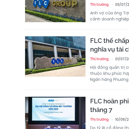
03/07/2
Thị trường
Anh vợ của ông Trị
cảnh doanh nghiệp
FLC thế chấp
nghĩa vụ tài 
01/07/2
Thị trường
Hội đồng quản trị 
thuộc khu phức hợp
Ngân hàng Phương
FLC hoãn phi
tháng 7
10/06/20
Thị trường
Do tỷ lệ cổ đông t