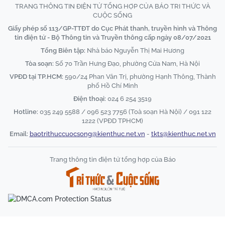
TRANG THÔNG TIN ĐIỆN TỬ TỔNG HỢP CỦA BÁO TRI THỨC VÀ
CUỘC SỐNG
Giấy phép số 113/GP-TTĐT do Cục Phát thanh, truyền hình và Thông
tin điện tử - Bộ Thông tin và Truyền thông cấp ngày 08/07/2021
Tổng Biên tập:
Nhà báo Nguyễn Thị Mai Hương
Tòa soạn:
Số 70 Trần Hưng Đạo, phường Cửa Nam, Hà Nội
VPĐD tại TP.HCM:
590/24 Phan Văn Trị, phường Hạnh Thông, Thành
phố Hồ Chí Minh
Điện thoại:
024 6 254 3519
Hotline:
035 249 5588 / 096 523 7756 (Toà soạn Hà Nội) / 091 122
1222 (VPĐD TPHCM)
Email:
baotrithuccuocsong@kienthuc.net.vn
-
tkts@kienthuc.net.vn
Trang thông tin điện tử tổng hợp của Báo