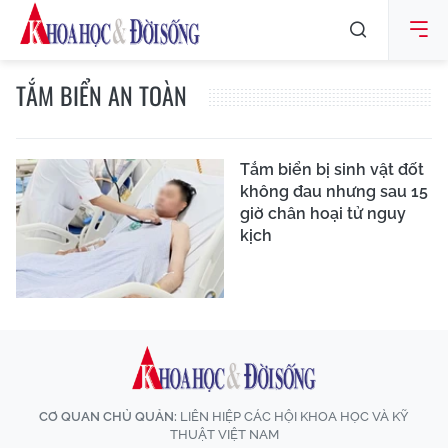
TẮM BIỂN AN TOÀN
Tắm biển bị sinh vật đốt
không đau nhưng sau 15
giờ chân hoại tử nguy
kịch
CƠ QUAN CHỦ QUẢN:
LIÊN HIỆP CÁC HỘI KHOA HỌC VÀ KỸ
THUẬT VIỆT NAM