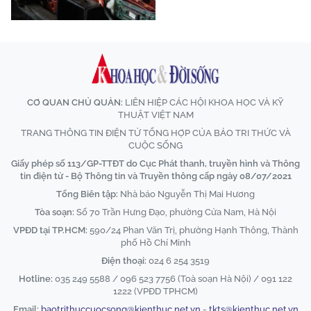
CƠ QUAN CHỦ QUẢN:
LIÊN HIỆP CÁC HỘI KHOA HỌC VÀ KỸ
THUẬT VIỆT NAM
TRANG THÔNG TIN ĐIỆN TỬ TỔNG HỢP CỦA BÁO TRI THỨC VÀ
CUỘC SỐNG
Giấy phép số 113/GP-TTĐT do Cục Phát thanh, truyền hình và Thông
tin điện tử - Bộ Thông tin và Truyền thông cấp ngày 08/07/2021
Tổng Biên tập:
Nhà báo Nguyễn Thị Mai Hương
Tòa soạn:
Số 70 Trần Hưng Đạo, phường Cửa Nam, Hà Nội
VPĐD tại TP.HCM:
590/24 Phan Văn Trị, phường Hạnh Thông, Thành
phố Hồ Chí Minh
Điện thoại:
024 6 254 3519
Hotline:
035 249 5588 / 096 523 7756 (Toà soạn Hà Nội) / 091 122
1222 (VPĐD TPHCM)
Email:
baotrithuccuocsong@kienthuc.net.vn
-
tkts@kienthuc.net.vn