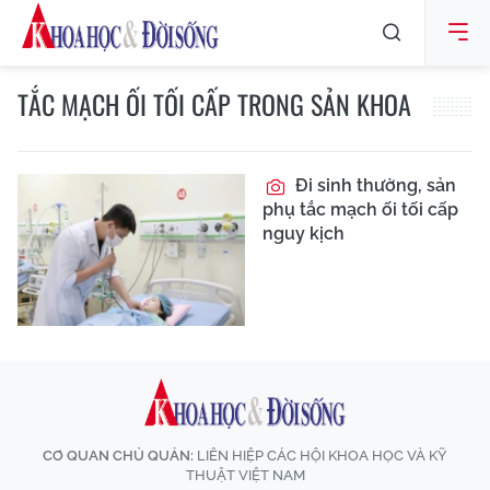
TẮC MẠCH ỐI TỐI CẤP TRONG SẢN KHOA
Đi sinh thường, sản
phụ tắc mạch ối tối cấp
nguy kịch
CƠ QUAN CHỦ QUẢN:
LIÊN HIỆP CÁC HỘI KHOA HỌC VÀ KỸ
THUẬT VIỆT NAM