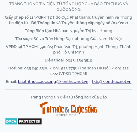
TRANG THÔNG TIN ĐIỆN TỬ TỔNG HỢP CỦA BÁO TRI THỨC VÀ
CUỘC SỐNG
Giấy phép số 113/GP-TTĐT do Cục Phát thanh, truyền hình và Thông
tin điện tử - Bộ Thông tin và Truyền thông cấp ngày 08/07/2021
Tổng Biên tập:
Nhà báo Nguyễn Thị Mai Hương
Tòa soạn:
Số 70 Trần Hưng Đạo, phường Cửa Nam, Hà Nội
VPĐD tại TP.HCM:
590/24 Phan Văn Trị, phường Hạnh Thông, Thành
phố Hồ Chí Minh
Điện thoại:
024 6 254 3519
Hotline:
035 249 5588 / 096 523 7756 (Toà soạn Hà Nội) / 091 122
1222 (VPĐD TPHCM)
Email:
baotrithuccuocsong@kienthuc.net.vn
-
tkts@kienthuc.net.vn
Trang thông tin điện tử tổng hợp của Báo